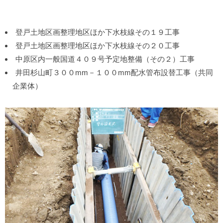
登戸土地区画整理地区ほか下水枝線その１９工事
登戸土地区画整理地区ほか下水枝線その２０工事
中原区内一般国道４０９号予定地整備（その２）工事
井田杉山町３００mm－１００mm配水管布設替工事（共同
企業体）