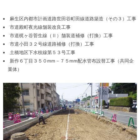
麻生区内都市計画道路世田谷町田線道路築造（その３）工事
市道殿町夜光線舗装改良工事
市道梶ヶ谷菅生線（Ⅱ）舗装道補修（打換）工事
市道小田３２号線道路補修（打換）工事
土橋地区下水枝線第５３号工事
新作６丁目３５０mm－７５mm配水管布設替工事（共同企
業体）