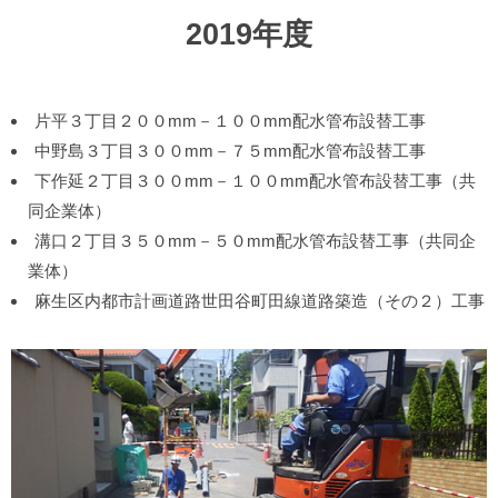
2019年度
片平３丁目２００mm－１００mm配水管布設替工事
中野島３丁目３００mm－７５mm配水管布設替工事
下作延２丁目３００mm－１００mm配水管布設替工事（共
同企業体）
溝口２丁目３５０mm－５０mm配水管布設替工事（共同企
業体）
麻生区内都市計画道路世田谷町田線道路築造（その２）工事